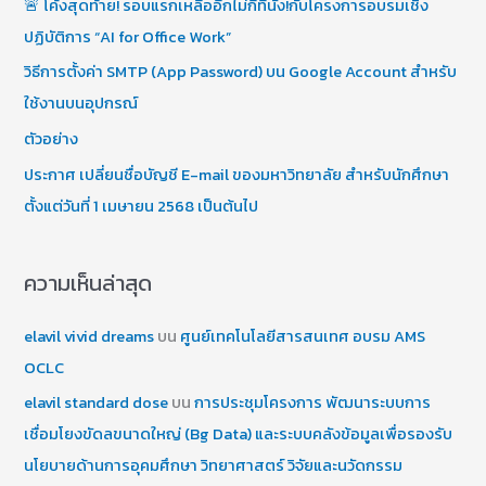
🚨 โค้งสุดท้าย! รอบแรกเหลืออีกไม่กี่ที่นั่ง!กับโครงการอบรมเชิง
r
ปฏิบัติการ “AI for Office Work”
:
วิธีการตั้งค่า SMTP (App Password) บน Google Account สำหรับ
ใช้งานบนอุปกรณ์
ตัวอย่าง
ประกาศ เปลี่ยนชื่อบัญชี E-mail ของมหาวิทยาลัย สำหรับนักศึกษา
ตั้งแต่วันที่ 1 เมษายน 2568 เป็นต้นไป
ความเห็นล่าสุด
elavil vivid dreams
บน
ศูนย์เทคโนโลยีสารสนเทศ อบรม AMS
OCLC
elavil standard dose
บน
การประชุมโครงการ พัฒนาระบบการ
เชื่อมโยงขัดลขนาดใหญ่ (Bg Data) และระบบคลังข้อมูลเพื่อรองรับ
นโยบายด้านการอุคมศึกษา วิทยาศาสตร์ วิจัยและนวัดกรรม