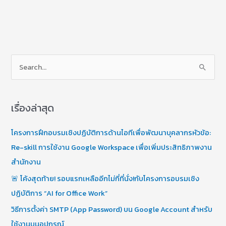
S
e
a
เรื่องล่าสุด
r
c
โครงการฝึกอบรมเชิงปฏิบัติการด้านไอทีเพื่อพัฒนาบุคลากรหัวข้อ:
h
Re-skill การใช้งาน Google Workspace เพื่อเพิ่มประสิทธิภาพงาน
f
สำนักงาน
o
🚨 โค้งสุดท้าย! รอบแรกเหลืออีกไม่กี่ที่นั่ง!กับโครงการอบรมเชิง
r
ปฏิบัติการ “AI for Office Work”
:
วิธีการตั้งค่า SMTP (App Password) บน Google Account สำหรับ
ใช้งานบนอุปกรณ์