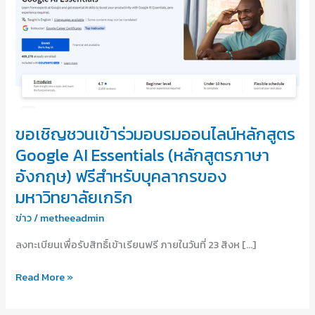
ชวน
เข้า
ร่วม
อบรม
ออนไลน์
หลักสูตร
Google
ขอเชิญชวนเข้าร่วมอบรมออนไลน์หลักสูตร
AI
Essentials
Google AI Essentials (หลักสูตรภาษา
(หลักสูตร
อังกฤษ) ฟรีสำหรับบุคลากรของ
ภาษา
มหาวิทยาลัยเกริก
อังกฤษ)
ฟรี
ข่าว
/
metheeadmin
สำหรับ
ลงทะเบียนเพื่อรับสิทธิ์เข้าเรียนฟรี ภายในวันที่ 23 สิงห […]
บุคลากร
ของ
Read More »
มหาวิทยาลัย
เกริก